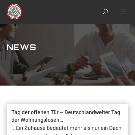
S
k
i
p
t
o
c
o
NEWS
n
t
e
n
t
Tag der offenen Tür – Deutschlandweiter Tag
der Wohnungslosen…
...Ein Zuhause bedeutet mehr als nur ein Dach