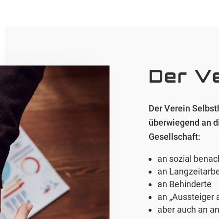
Der V
Der Verein Selbsth
überwiegend an d
Gesellschaft:
an sozial benac
an Langzeitarbe
an Behinderte
an „Aussteiger 
aber auch an a