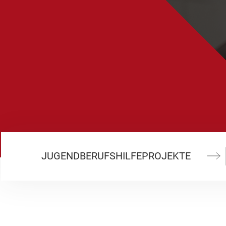
JU­GEND­BE­RUFS­HIL­FE­PRO­JEK­TE