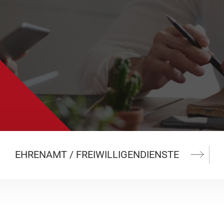
EHRENAMT / FREI­WIL­LI­GEN­DIENS­TE