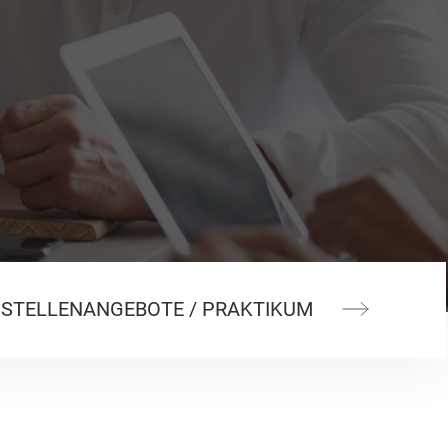
STEL­LEN­AN­GE­BO­TE / PRAKTIKUM