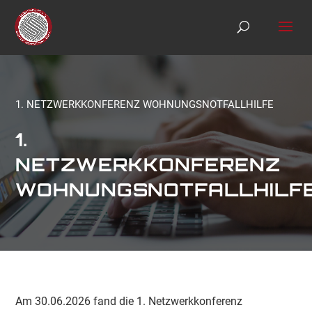
S
k
i
p
t
o
c
o
1. NETZWERKKONFERENZ WOHNUNGSNOTFALLHILFE
n
t
1.
e
n
NETZWERKKONFERENZ
t
WOHNUNGSNOTFALLHILF
Am 30.06.2026 fand die 1. Netzwerkkonferenz