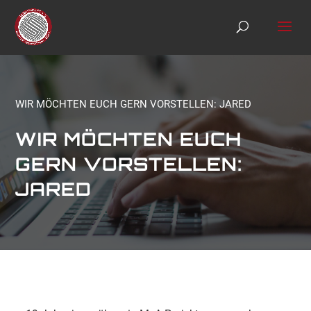
S
k
i
p
t
o
c
o
WIR MÖCHTEN EUCH GERN VORSTELLEN: JARED
n
t
WIR MÖCHTEN EUCH
e
n
GERN VORSTELLEN:
t
JARED