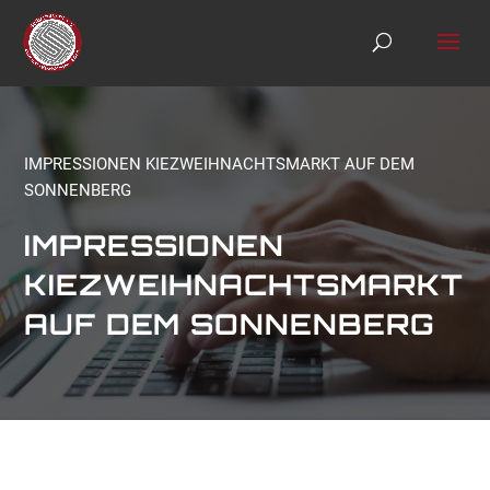
S
k
i
p
t
o
c
o
IMPRESSIONEN KIEZWEIHNACHTSMARKT AUF DEM
n
SONNENBERG
t
e
IMPRESSIONEN
n
t
KIEZWEIHNACHTSMARKT
AUF DEM SONNENBERG